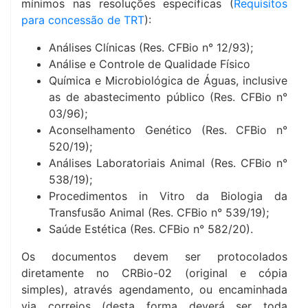
mínimos nas resoluções específicas (
Requisitos
para concessão de TRT
):
Análises Clínicas (Res. CFBio n° 12/93);
Análise e Controle de Qualidade Físico
Química e Microbiológica de Águas, inclusive
as de abastecimento público (Res. CFBio n°
03/96);
Aconselhamento Genético (Res. CFBio n°
520/19);
Análises Laboratoriais Animal (Res. CFBio n°
538/19);
Procedimentos in Vitro da Biologia da
Transfusão Animal (Res. CFBio n° 539/19);
Saúde Estética (Res. CFBio n° 582/20).
Os documentos devem ser protocolados
diretamente no CRBio-02 (original e cópia
simples), através agendamento, ou encaminhada
via correios (desta forma deverá ser toda