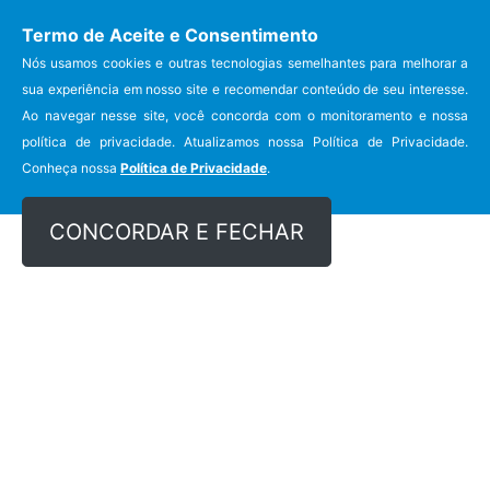
Login
Fale Conosco
Termo de Aceite e Consentimento
CRBio-02 (RJ) (21) 2142-5700
Nós usamos cookies e outras tecnologias semelhantes para melhorar a
sua experiência em nosso site e recomendar conteúdo de seu interesse.
Ao navegar nesse site, você concorda com o monitoramento e nossa
política de privacidade. Atualizamos nossa Política de Privacidade.
Conheça nossa
Política de Privacidade
.
CONCORDAR E FECHAR