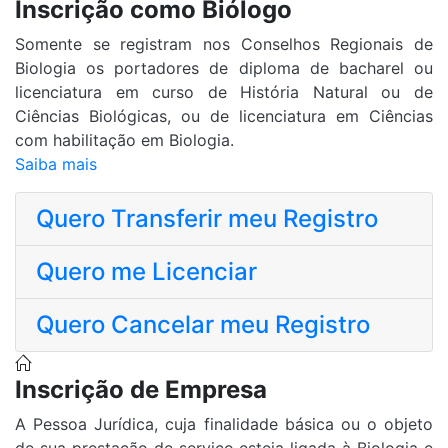
Inscrição como Biólogo
da Biologia para a sociedade.
[Postado em: 23/9/2025 | Visualizações: 6442]
Somente se registram nos Conselhos Regionais de
Biologia os portadores de diploma de bacharel ou
licenciatura em curso de História Natural ou de
Conselheira Secretária do CRBio-02 é a primeira
Ciências Biológicas, ou de licenciatura em Ciências
Bióloga brasileira a obter registro na Ordem de
com habilitação em Biologia.
Biólogos de Portugal
Saiba mais
Marco histórico: Raquel Vial, Conselheira
Secretária do CRBio-02, é a primeira Bióloga
Quero Transferir meu Registro
brasileira a obter registro na Ordem de Biólogos
de Portugal após Termo de Reciprocidade
Quero me Licenciar
celebrado pelo CFBio.
[Postado em: 19/9/2025 | Visualizações: 6533]
Quero Cancelar meu Registro
CFBio regulamenta registro recíproco de
Biólogos(as) entre Brasil e Portugal
Inscrição de Empresa
O Conselho Federal de Biologia (CFBio) publicou
A Pessoa Jurídica, cuja finalidade básica ou o objeto
a Resolução nº 736/2025, que regulamenta o
de sua prestação de serviço esteja ligada à Biologia e