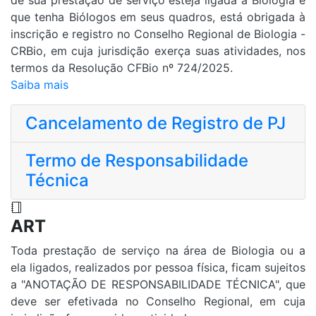
fluxo administrativo para o registro recíproco
que tenha Biólogos em seus quadros, está obrigada à
de Biólogos(as) entre Brasil e Portugal. A norma
inscrição e registro no Conselho Regional de Biologia -
decorre do Termo de Reciprocidade firmado
CRBio, em cuja jurisdição exerça suas atividades, nos
entre o CFBio e a Ordem dos Biólogos de
termos da Resolução CFBio nº 724/2025.
Portugal (OBP), com o objetivo de promover o
Saiba mais
intercâmbio profissional e a cooperação
internacional.
Cancelamento de Registro de PJ
[Postado em: 16/7/2025 | Visualizações: 11638]
Termo de Responsabilidade
CRBio-02 encaminha Carta Aberta à SEEDUC-RJ
Técnica
O Conselho Regional de Biologia da 2ª Região
(CRBio-02), por meio de sua Câmara Técnica de
Educação (CTE), enviou à Secretaria de Estado
ART
de Educação do Rio de Janeiro (SEEDUC-RJ)
uma Carta Aberta com reflexões e propostas
Toda prestação de serviço na área de Biologia ou a
voltadas ao fortalecimento do ensino de
ela ligados, realizados por pessoa física, ficam sujeitos
Ciências e Biologia na rede estadual de ensino.
a "ANOTAÇÃO DE RESPONSABILIDADE TÉCNICA", que
[Postado em: 11/7/2025 | Visualizações: 3981]
deve ser efetivada no Conselho Regional, em cuja