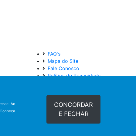
FAQ's
Mapa do Site
Fale Conosco
Política de Privacidade
Termos de Uso do Site
CONCORDAR
resse. Ao
. Conheça
E FECHAR