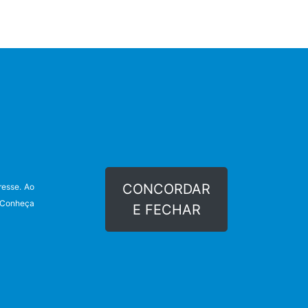
FAQ's
Mapa do Site
Fale Conosco
CONCORDAR
resse. Ao
Política de Privacidade
. Conheça
E FECHAR
Termos de Uso do Site